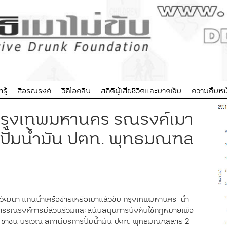
รู้
สื่อรณรงค์
วิดิโอคลิบ
สถิติผู้เสียชีวิตและบาดเจ็บ
ความคืบหน้
ับ กรุงเทพมหานคร รณรงค์เมา
ารปั้มน้ำมัน ปตท. พุทธมณฑล
ัฒนา แกนนำเครือข่ายเหยื่อเมาแล้วขับ กรุงเทพมหานคร นำ
งการรณรงค์การมีส่วนร่วมและสนับสนุนการบังคับใช้กฎหมายเพื่อ
้ประชาชน บริเวณ สถานีบริการปั้มน้ำมัน ปตท. พุทธมณฑลสาย 2