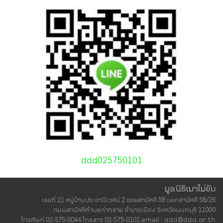
ddd025750101
มูลนิธิเมาไม่ขับ
เลขที่ 21 หมู่บ้านประชานิเวศน์ 2 ซอยสามัคคี 58 แยกสามัคคี 58/26
ถนนสามัคคีตำบลท่าทราย อำเภอเมือง จังหวัดนนทบุรี 11000
โทรศัพท์ 02-575-0044 โทรสาร 02-575-0101 email :
ddd@ddd.or.th