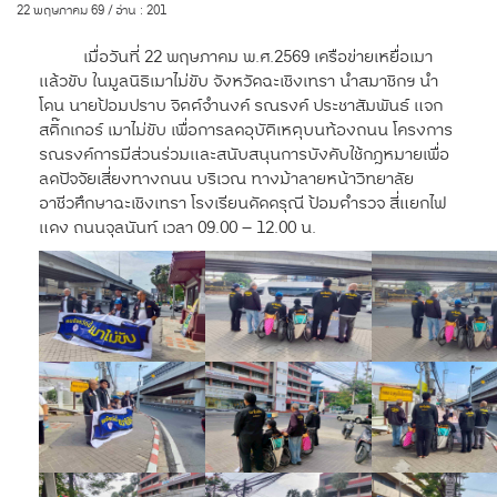
22 พฤษภาคม 69 / อ่าน : 201
เมื่อวันที่ 22 พฤษภาคม พ.ศ.2569 เครือข่ายเหยื่อเมา
แล้วขับ ในมูลนิธิเมาไม่ขับ จังหวัดฉะเชิงเทรา นำสมาชิกฯ นำ
โดน นายป้อมปราบ จิตต์จำนงค์ รณรงค์ ประชาสัมพันธ์ แจก
สติ๊กเกอร์ เมาไม่ขับ เพื่อการลดอุบัติเหตุบนท้องถนน โครงการ
รณรงค์การมีส่วนร่วมและสนับสนุนการบังคับใช้กฎหมายเพื่อ
ลดปัจจัยเสี่ยงทางถนน บริเวณ ทางม้าลายหน้าวิทยาลัย
อาชีวศึกษาฉะเชิงเทรา โรงเรียนดัดดรุณี ป้อมตำรวจ สี่แยกไฟ
แดง ถนนจุลนันท์ เวลา 09.00 – 12.00 น.