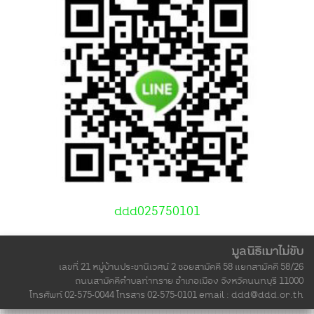
ddd025750101
มูลนิธิเมาไม่ขับ
เลขที่ 21 หมู่บ้านประชานิเวศน์ 2 ซอยสามัคคี 58 แยกสามัคคี 58/26
ถนนสามัคคีตำบลท่าทราย อำเภอเมือง จังหวัดนนทบุรี 11000
โทรศัพท์ 02-575-0044 โทรสาร 02-575-0101 email :
ddd@ddd.or.th