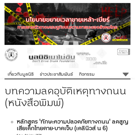
เกี่ยวกับมูลนิธิ
ข่าวประชาสัมพันธ์
กิจกรรม
บทความลดอุบัติเหตุทางถนน
(หนังสือพิมพ์)
หลักสูตร 'ทักษะความปลอดภัยทางถนน' ลดสูญ
เสียเด็กไทยตาย-บาดเจ็บ (เดลินิวส์ น 6)