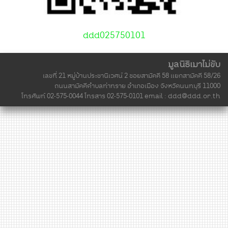
ddd025750101
มูลนิธิเมาไม่ขับ
เลขที่ 21 หมู่บ้านประชานิเวศน์ 2 ซอยสามัคคี 58 แยกสามัคคี 58/26
ถนนสามัคคีตำบลท่าทราย อำเภอเมือง จังหวัดนนทบุรี 11000
โทรศัพท์ 02-575-0044 โทรสาร 02-575-0101 email :
ddd@ddd.or.th