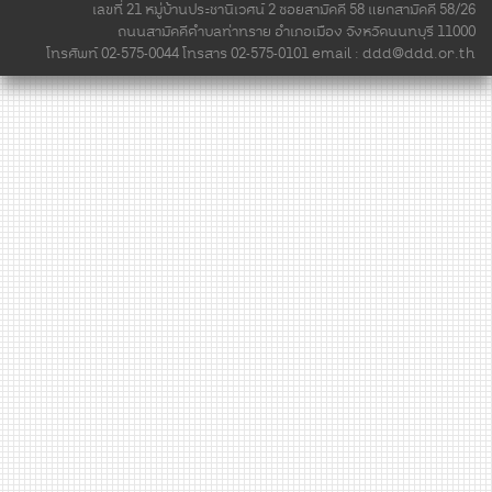
เลขที่ 21 หมู่บ้านประชานิเวศน์ 2 ซอยสามัคคี 58 แยกสามัคคี 58/26
ถนนสามัคคีตำบลท่าทราย อำเภอเมือง จังหวัดนนทบุรี 11000
โทรศัพท์ 02-575-0044 โทรสาร 02-575-0101 email :
ddd@ddd.or.th